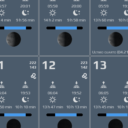
5:57
20:01
05:58
20:00
05:59
19
 4 min
9 h 56 min
14 h 2 min
9 h 58 min
13 h 60 min
10 h 
Ultimo quarto (04.2
1
12
13
222
223
143
142
6:04
19:53
06:04
19:52
06:05
19
 50 min
10 h 10 min
13 h 47 min
10 h 13 min
13 h 45 min
10 h 