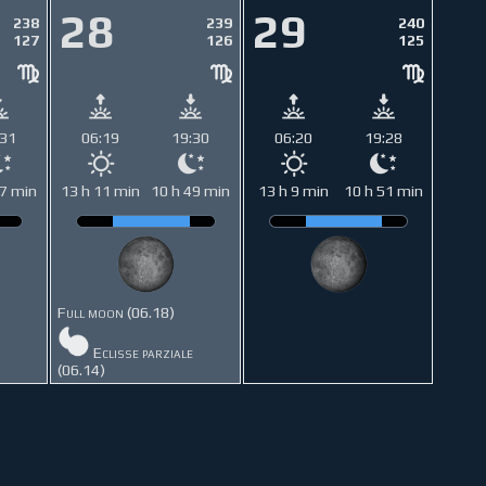
28
29
238
239
240
127
126
125
:31
06:19
19:30
06:20
19:28
47 min
13 h 11 min
10 h 49 min
13 h 9 min
10 h 51 min
Full moon (06.18)
Eclisse parziale
(06.14)