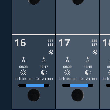
16
17
1
227
228
138
137
06:08
19:47
06:09
19:45
0
13 h 39 min
10 h 21 min
13 h 36 min
10 h 24 min
13 h