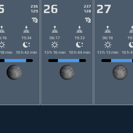
5
26
27
236
237
129
128
6:16
19:34
06:17
19:33
06:18
19
 18 min
10 h 42 min
13 h 16 min
10 h 44 min
13 h 13 min
10 h 