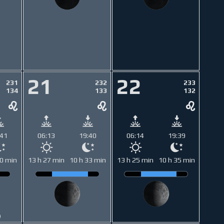
21
22
231
232
233
134
133
132
:41
06:13
19:40
06:14
19:39
30 min
13 h 27 min
10 h 33 min
13 h 25 min
10 h 35 min
)