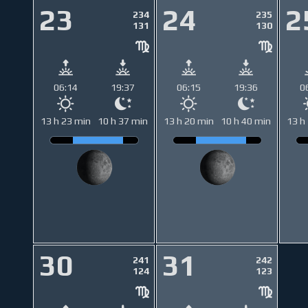
23
24
2
234
235
131
130
06:14
19:37
06:15
19:36
0
13 h 23 min
10 h 37 min
13 h 20 min
10 h 40 min
13 h
30
31
241
242
124
123