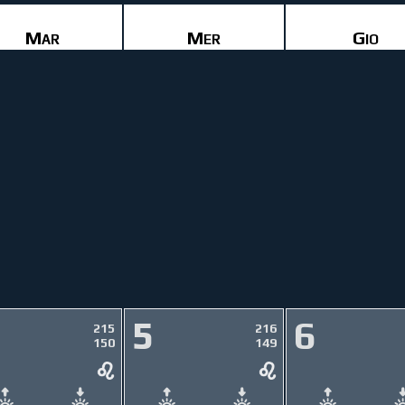
Mar
Mer
Gio
5
6
215
216
150
149