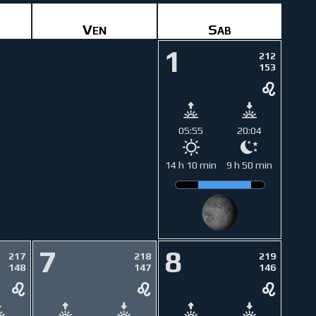
Ven
Sab
1
212
153
05:55
20:04
14 h 10 min
9 h 50 min
7
8
217
218
219
148
147
146