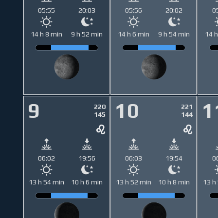
05:55
20:03
05:56
20:02
0
14 h 8 min
9 h 52 min
14 h 6 min
9 h 54 min
14 h
9
10
1
220
221
145
144
06:02
19:56
06:03
19:54
0
13 h 54 min
10 h 6 min
13 h 52 min
10 h 8 min
13 h