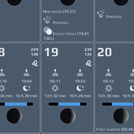
New moon (19.37)
Perseids
Perseids
Eclissi totale (19.47,
138s)
8
19
20
229
230
136
135
6:10
19:44
06:11
19:43
06:12
19
 34 min
10 h 26 min
13 h 32 min
10 h 28 min
13 h 30 min
10 h 
First quarter (04.46