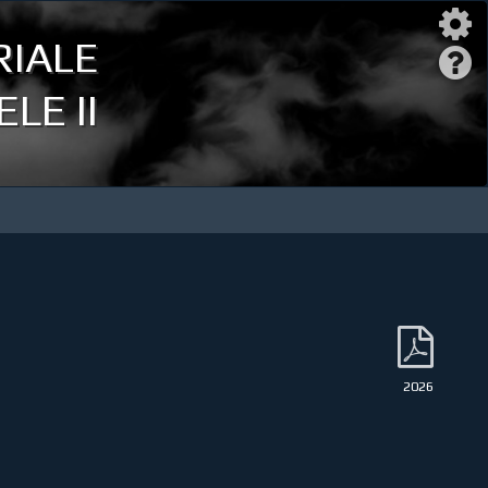
iale
LE II
2026