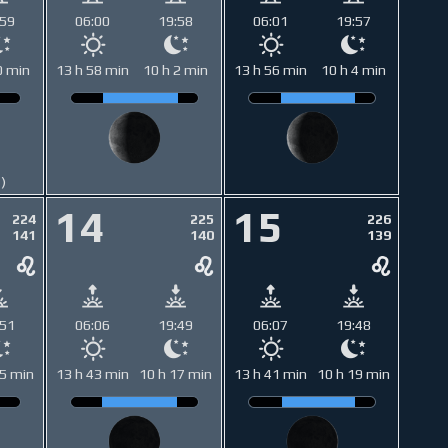
:59
06:00
19:58
06:01
19:57
0 min
13 h 58 min
10 h 2 min
13 h 56 min
10 h 4 min
1)
14
15
224
225
226
141
140
139
:51
06:06
19:49
06:07
19:48
15 min
13 h 43 min
10 h 17 min
13 h 41 min
10 h 19 min