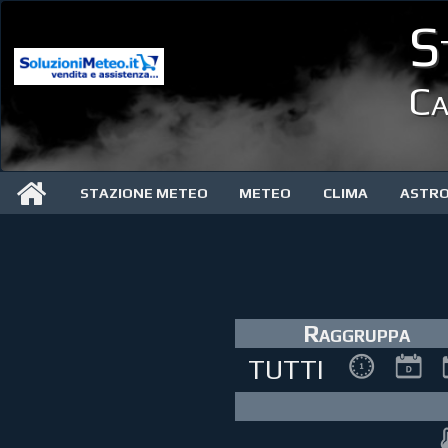
S
Ca
STAZIONE METEO
METEO
CLIMA
ASTR
Raggruppa
TUTTI