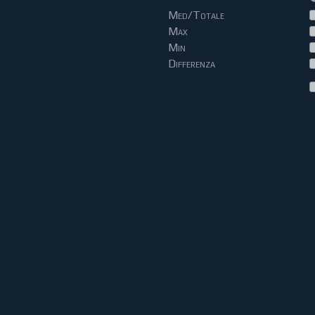
Med/Totale
Max
Min
Differenza