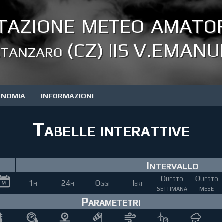
tazione meteo amator
tanzaro (CZ) IIS V.EMANUE
ONOMIA
INFORMAZIONI
Tabelle interattive
Intervallo
Questo
Questo
1h
24h
Oggi
Ieri
settimana
mese
Parametetri