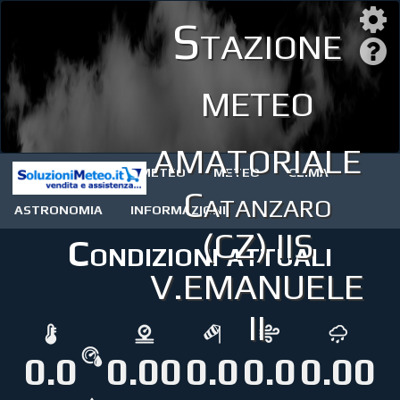
Stazione
meteo
amatoriale
STAZIONE METEO
METEO
CLIMA
Catanzaro
ASTRONOMIA
INFORMAZIONI
(CZ) IIS
Condizioni attuali
V.EMANUELE
II
0.0
0.00
0.0
0.0
0.00