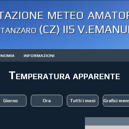
tazione meteo amator
tanzaro (CZ) IIS V.EMANUE
ONOMIA
INFORMAZIONI
Temperatura apparente
Giorno
Ora
Tutti i mesi
Grafici mens