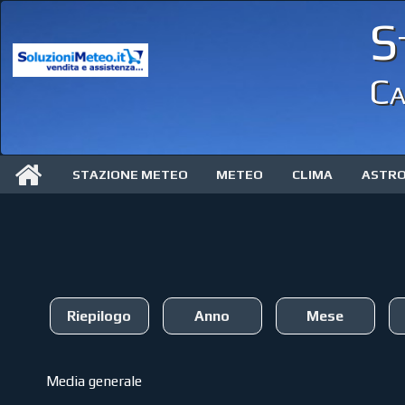
S
Ca
STAZIONE METEO
METEO
CLIMA
ASTR
Riepilogo
Anno
Mese
Media generale