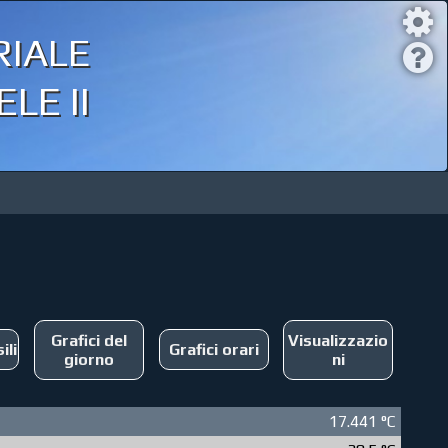
iale
LE II
Grafici del
Visualizzazio
ili
Grafici orari
giorno
ni
17.441 °C