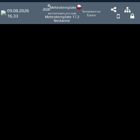
©
Meteotemplate
2026
09.08.2026
Informativa
meteotemplate.com
16.33
Cookie
Meteotemplate 17.2
Nectarine