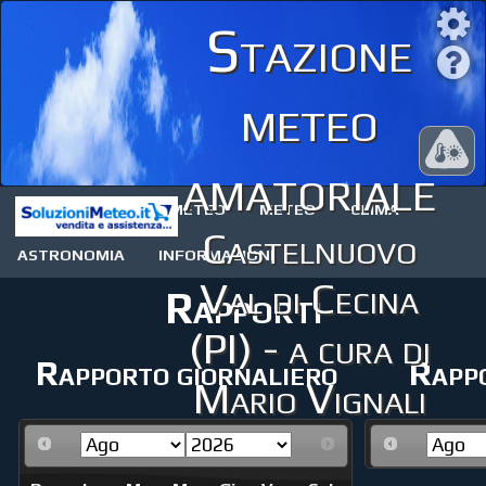
Stazione
meteo
amatoriale
STAZIONE METEO
METEO
CLIMA
Castelnuovo
ASTRONOMIA
INFORMAZIONI
Val di Cecina
Rapporti
(PI) - a cura di
Rapporto giornaliero
Rappo
Mario Vignali