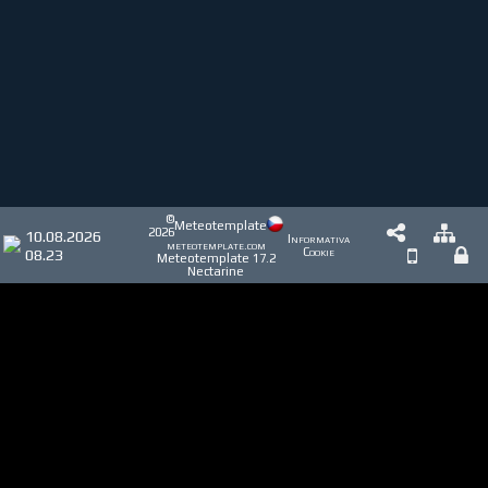
©
Meteotemplate
2026
10.08.2026
Informativa
meteotemplate.com
08.23
Cookie
Meteotemplate 17.2
Nectarine