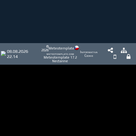
©
Meteotemplate
2026
08.08.2026
Informativa
meteotemplate.com
22.14
Cookie
Meteotemplate 17.2
Nectarine