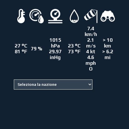
7.4
km/h
1015
2.1
> 10
27 °C
hPa
23 °C
m/s
km
79 %
81 °F
29.97
73 °F
4 kt
> 6.2
inHg
4.6
mi
mph
O