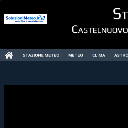
St
Castelnuovo 
STAZIONE METEO
METEO
CLIMA
ASTR