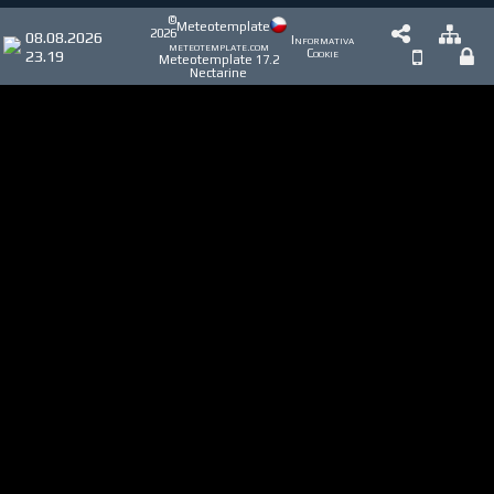
©
Meteotemplate
2026
08.08.2026
Informativa
meteotemplate.com
23.19
Cookie
Meteotemplate 17.2
Nectarine