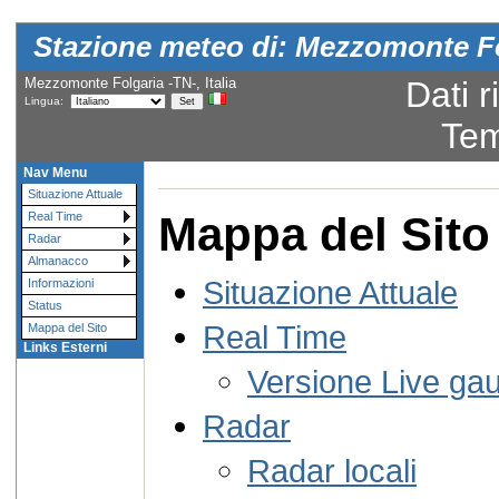
Stazione meteo di: Mezzomonte Fo
Mezzomonte Folgaria -TN-, Italia
Dati r
Lingua:
Tem
Nav Menu
Situazione Attuale
Mappa del Sito
Real Time
Radar
Almanacco
Situazione Attuale
Informazioni
Status
Real Time
Mappa del Sito
Links Esterni
Versione Live ga
Radar
Radar locali