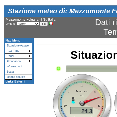
Stazione meteo di: Mezzomonte Fo
Mezzomonte Folgaria -TN-, Italia
Dati r
Lingua:
Tem
Nav Menu
Situazione Attuale
Situazio
Real Time
Radar
Almanacco
Informazioni
Status
Mappa del Sito
Links Esterni