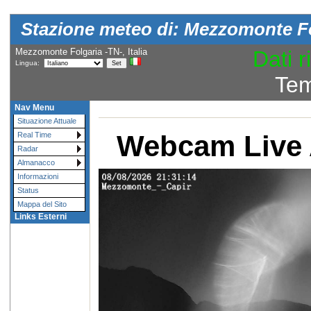
Stazione meteo di: Mezzomonte Fo
Mezzomonte Folgaria -TN-, Italia
Dati r
Lingua:
Tem
Nav Menu
Situazione Attuale
Webcam Live 
Real Time
Radar
Almanacco
Informazioni
Status
Mappa del Sito
Links Esterni