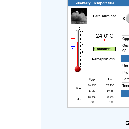
Summary / Temperatura
Parz. nuvoloso
24.0°C
Ogg
Gust
Confortevole
05
Percepita:
24°C
Umid
P.to
Bar
Oggi
Ieri
29.9°C
27.1°C
Ten
Max:
17:26
16:28
18.3°C
18.7°C
Min:
07:05
07:38
G