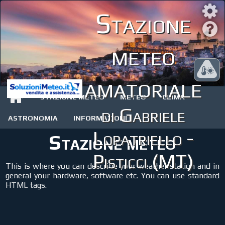
Stazione
meteo
amatoriale
STAZIONE METEO
METEO
CLIMA
di Gabriele
ASTRONOMIA
INFORMAZIONI
Lopatriello -
Stazione meteo
Pisticci (MT)
This is where you can describe your weather station and in
general your hardware, software etc. You can use standard
HTML tags.