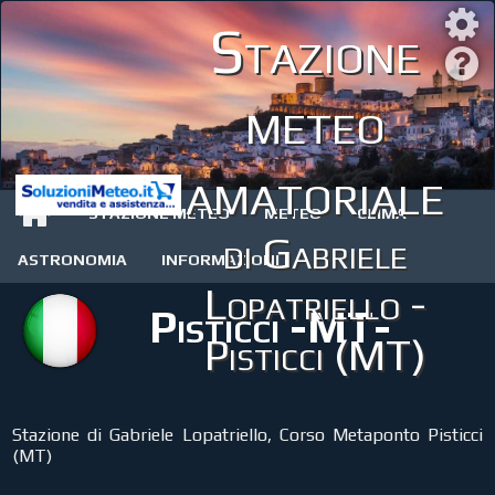
Stazione
meteo
amatoriale
STAZIONE METEO
METEO
CLIMA
di Gabriele
ASTRONOMIA
INFORMAZIONI
Lopatriello -
Pisticci -MT-
Pisticci (MT)
Stazione di Gabriele Lopatriello, Corso Metaponto Pisticci
(MT)