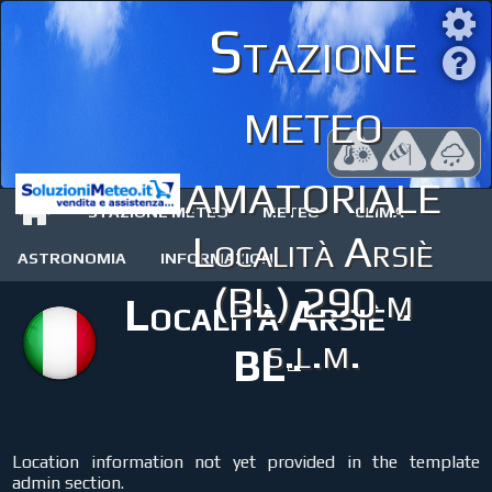
Stazione
meteo
amatoriale
STAZIONE METEO
METEO
CLIMA
Località Arsiè
ASTRONOMIA
INFORMAZIONI
(BL) 290 m
Località Arsiè -
s.l.m.
BL-
Location information not yet provided in the template
admin section.