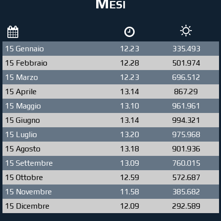
Mesi
15 Gennaio
12.23
335.493
15 Febbraio
12.28
501.974
15 Marzo
12.23
696.512
15 Aprile
13.14
867.29
15 Maggio
13.10
961.961
15 Giugno
13.14
994.321
15 Luglio
13.20
975.968
15 Agosto
13.18
901.936
15 Settembre
13.09
760.015
15 Ottobre
12.59
572.687
15 Novembre
11.58
385.682
15 Dicembre
12.09
292.589