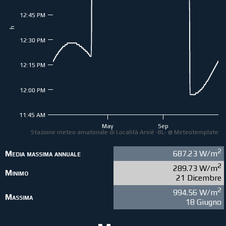
12:45 PM
h
12:30 PM
12:15 PM
12:00 PM
11:45 AM
May
Sep
Stazione meteo amatoriale di Località Arsiè -BL- @ Meteotemplate
2
Media massima annuale
687.23 W/m
2
289.73 W/m
Minimo
21 Dicembre
2
994.56 W/m
Massima
18 Giugno