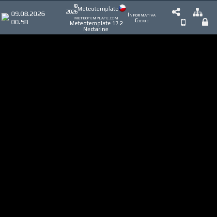
©
Meteotemplate
2026
09.08.2026
Informativa
meteotemplate.com
00.58
Cookie
Meteotemplate 17.2
Nectarine