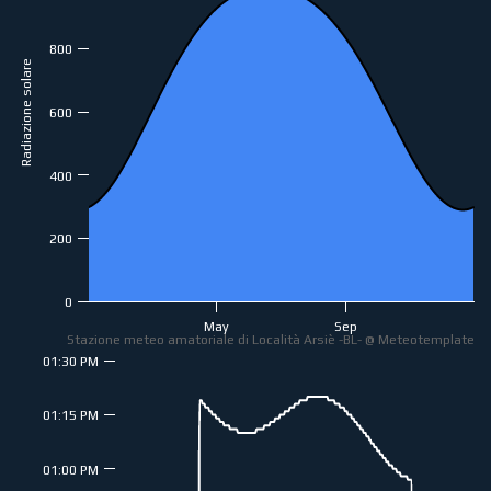
800
Radiazione solare
600
400
200
0
May
Sep
Stazione meteo amatoriale di Località Arsiè -BL- @ Meteotemplate
01:30 PM
01:15 PM
01:00 PM