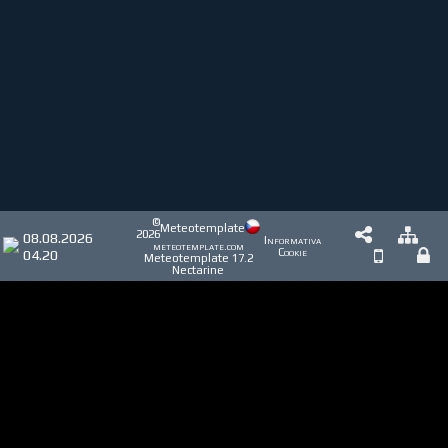
©
Meteotemplate
2026
08.08.2026
Informativa
meteotemplate.com
04.20
Cookie
Meteotemplate 17.2
Nectarine