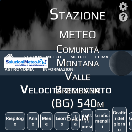
Stazione
meteo
Comunità
STAZIONE METEO
METEO
CLIMA
Montana
ASTRONOMIA
INFORMAZIONI
Valle
Velocità del vento
Brembana
(BG) 540m
s.l.m
Grafic
Tutt
Grafici
Riepilog
Ann
Mes
Giorn
Or
i del
G
i i
mensil
o
o
e
o
a
giorn
i
mesi
i
o