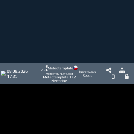
©
Meteotemplate
2026
08.08.2026
Informativa
meteotemplate.com
17.25
Cookie
Meteotemplate 17.2
Nectarine