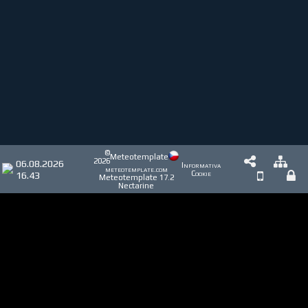
©
Meteotemplate
2026
06.08.2026
Informativa
meteotemplate.com
16.43
Cookie
Meteotemplate 17.2
Nectarine