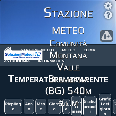
Stazione
meteo
Comunità
STAZIONE METEO
METEO
CLIMA
Montana
ASTRONOMIA
INFORMAZIONI
Valle
Temperatura apparente
Brembana
(BG) 540m
s.l.m
Grafic
Tutt
Grafici
Riepilog
Ann
Mes
Giorn
Or
i del
G
i i
mensil
o
o
e
o
a
giorn
i
mesi
i
o