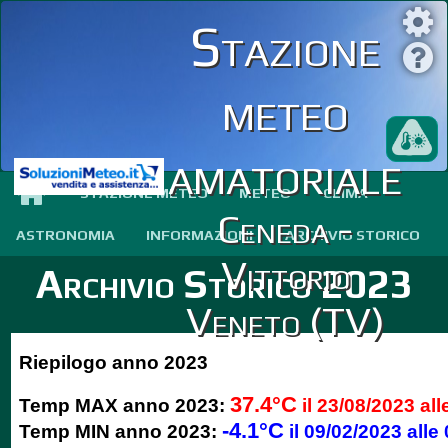
Stazione
meteo
amatoriale
STAZIONE METEO
METEO
CLIMA
Ceneda -
ASTRONOMIA
INFORMAZIONI
ARCHIVIO STORICO
Vittorio
Archivio Storico 2023
Veneto (TV)