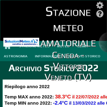
Stazione
meteo
amatoriale
STAZIONE METEO
METEO
CLIMA
Ceneda -
ASTRONOMIA
INFORMAZIONI
ARCHIVIO STORICO
Vittorio
Archivio Storico 2022
Veneto (TV)