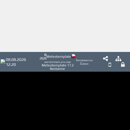
©
Meteotemplate
2026
08.08.2026
Informativa
meteotemplate.com
12.20
Cookie
Meteotemplate 17.2
Nectarine