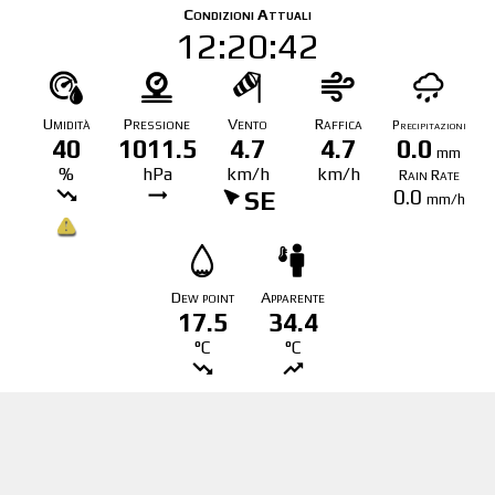
Condizioni Attuali
12:20:42
Umidità
Pressione
Vento
Raffica
Precipitazioni
40
1011.5
4.7
4.7
0.0
mm
%
hPa
km/h
km/h
Rain Rate
0.0
SE
mm/h
Dew point
Apparente
17.5
34.4
°C
°C